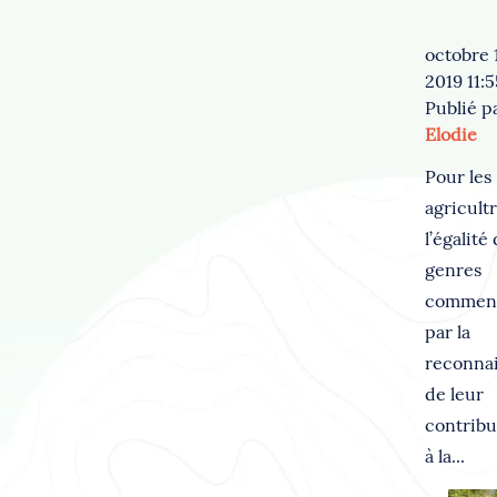
octobre 1
2019 11:
Publié p
Elodie
Pour les
agricultr
l’égalité
genres
commen
par la
reconna
de leur
contribu
à la...