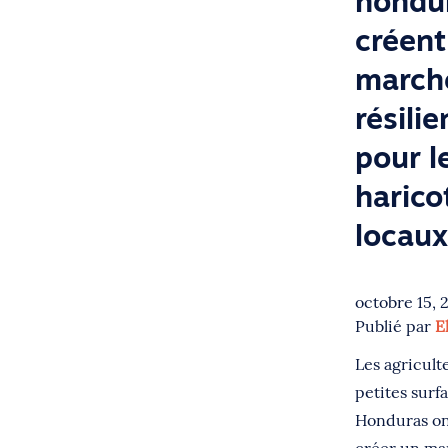
hondu
créent
march
résilie
pour l
harico
locaux
octobre 15, 
Publié par
E
Les agricult
petites surf
Honduras ont