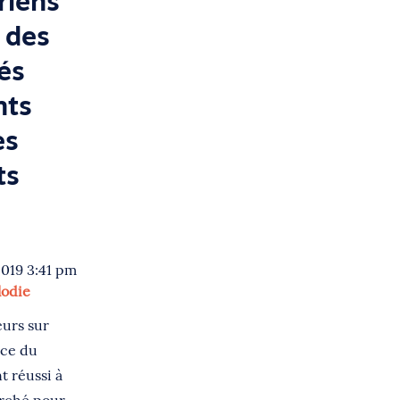
riens
 des
és
nts
es
ts
2019 3:41 pm
lodie
eurs sur
ace du
 réussi à