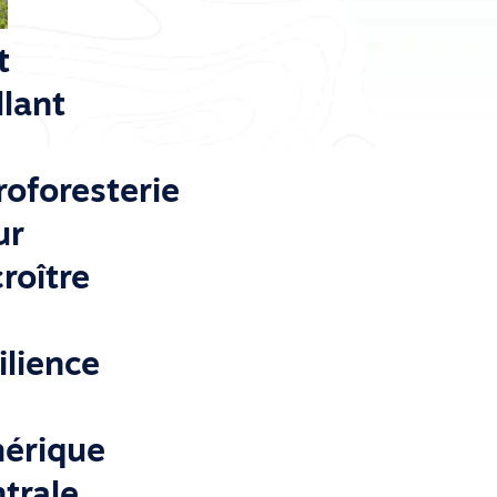
t
llant
roforesterie
ur
roître
ilience
érique
trale