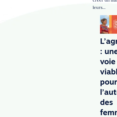
créer un ma
leurs...
L’ag
: un
voie
viab
pou
l’au
des
fem