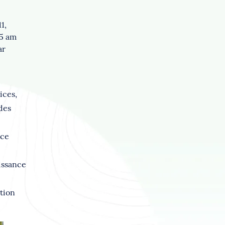
1,
55 am
ar
ices,
 des
ce
issance
tion