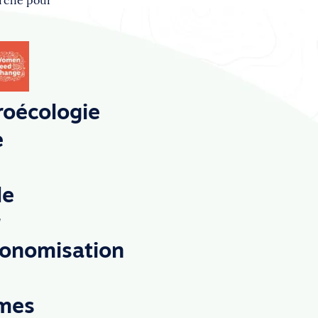
rché pour
roécologie
e
le
r
tonomisation
mes