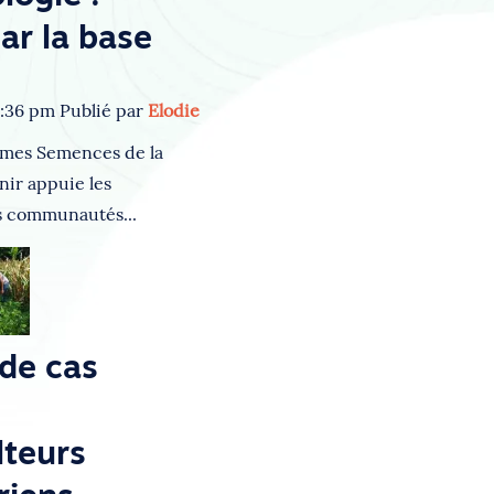
ar la base
1:36 pm
Publié par
Elodie
mes Semences de la
nir appuie les
es communautés...
de cas
lteurs