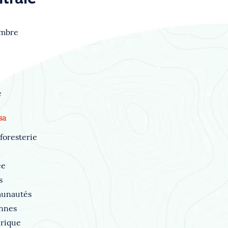
embre
é
sa
oforesterie
ée
s
unautés
nnes
rique