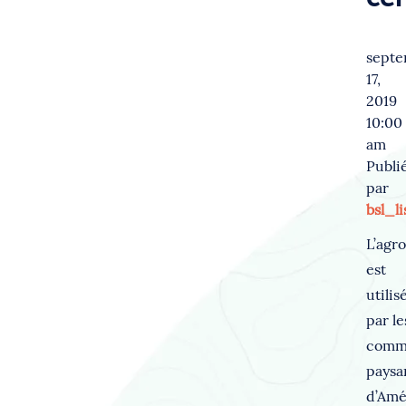
sept
17,
2019
10:00
am
Publi
par
bsl_li
L’agr
est
utilis
par le
comm
paysa
d’Amé