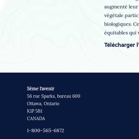
augmenté leur 
végétale partic
biologiques. C
équitables qui 
Télécharger l
Sème l’avenir
56 rue Sparks, bureau 600
Ottawa, Ontario
K1P 5B1
CANADA
1-800-565-6872