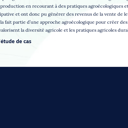
production en recourant à des pratiques agroécologiques et 
ipative et ont donc pu générer des revenus de la vente de le
ela fait partie d’une approche agroécologique pour créer de
valorisent la diversité agricole et les pratiques agricoles dura
’étude de cas