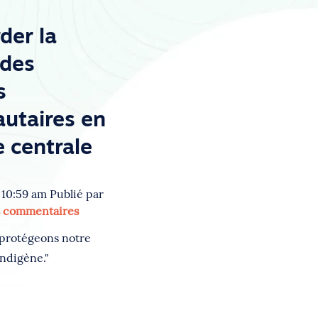
der la
 des
s
utaires en
 centrale
 10:59 am
Publié par
s commentaires
 protégeons notre
indigène."